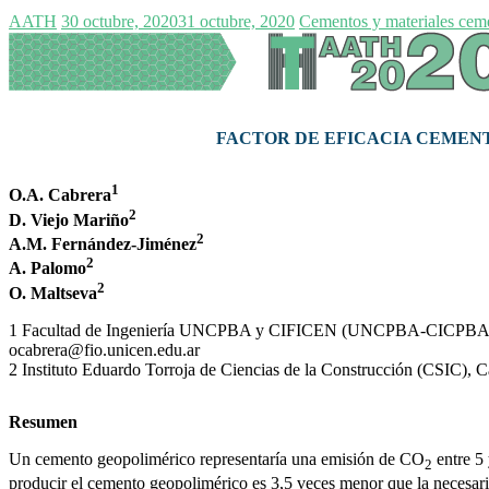
AATH
30 octubre, 2020
31 octubre, 2020
Cementos y materiales ceme
FACTOR DE EFICACIA CEMEN
1
O.A. Cabrera
2
D. Viejo Mariño
2
A.M. Fernández-Jiménez
2
A. Palomo
2
O. Maltseva
1 Facultad de Ingeniería UNCPBA y CIFICEN (UNCPBA-CICPBA-CON
ocabrera@fio.unicen.edu.ar
2 Instituto Eduardo Torroja de Ciencias de la Construcción (CSIC), 
Resumen
Un cemento geopolimérico representaría una emisión de CO
entre 5 
2
producir el cemento geopolimérico es 3,5 veces menor que la necesaria 