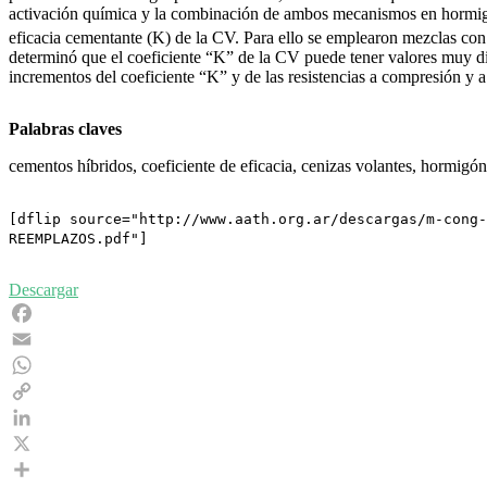
activación química y la combinación de ambos mecanismos en hormigon
eficacia cementante (K) de la CV. Para ello se emplearon mezclas co
determinó que el coeficiente “K” de la CV puede tener valores muy dif
incrementos del coeficiente “K” y de las resistencias a compresión y 
Palabras claves
cementos híbridos, coeficiente de eficacia, cenizas volantes, hormigón
[dflip source="http://www.aath.org.ar/descargas/m-cong-
REEMPLAZOS.pdf"]
Descargar
Facebook
Email
WhatsApp
Copy
Link
LinkedIn
X