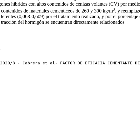
es híbridos con altos contenidos de cenizas volantes (CV) por medio de
3
n contenidos de materiales cementíceos de 260 y 300 kg/m
, y reempla
erentes (0,068-0,609) por el tratamiento realizado, y por el porcentaj
a tracción del hormigón se encuentran directamente relacionados.
.
2020/8 - Cabrera et al- FACTOR DE EFICACIA CEMENTANTE DE