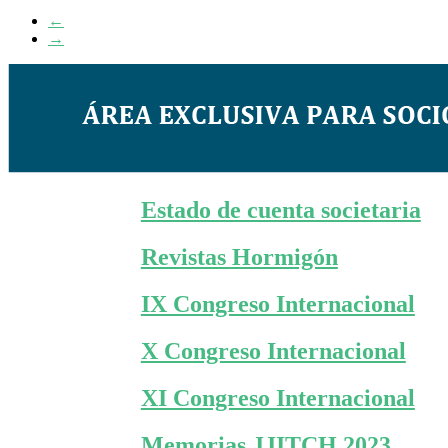
Share
←
→
Estado de cuenta societaria
Revistas Hormigón
IX Congreso Internacional
X Congreso Internacional
XI Congreso Internacional
Memorias JJITCH 2023