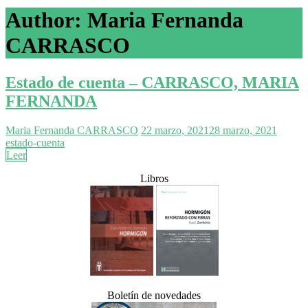
Author:
Maria Fernanda
CARRASCO
Estado de cuenta – CARRASCO, MARIA
FERNANDA
Maria Fernanda CARRASCO
22 marzo, 2021
28 marzo, 2021
estado-cuenta
Leer
Libros
Boletín de novedades