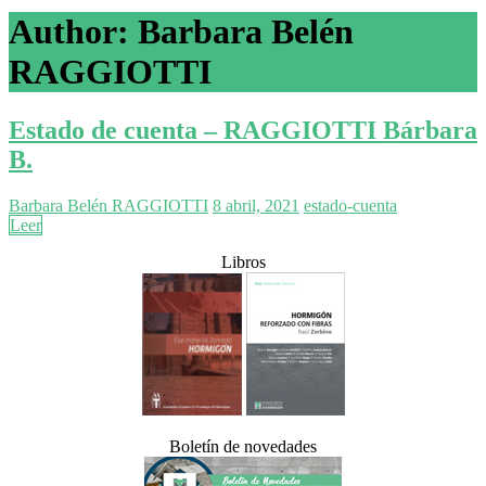
Author:
Barbara Belén
RAGGIOTTI
Estado de cuenta – RAGGIOTTI Bárbara
B.
Barbara Belén RAGGIOTTI
8 abril, 2021
estado-cuenta
Leer
Libros
Boletín de novedades