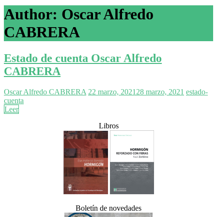
Author:
Oscar Alfredo
CABRERA
Estado de cuenta Oscar Alfredo
CABRERA
Oscar Alfredo CABRERA
22 marzo, 2021
28 marzo, 2021
estado-
cuenta
Leer
Libros
Boletín de novedades