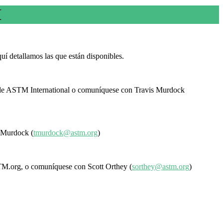
M
í detallamos las que están disponibles.
 de ASTM International o comuníquese con Travis Murdock
is Murdock
(
tmurdock@astm.org
)
 ASTM.org, o comuníquese con Scott Orthey
(
sorthey@astm.org
)