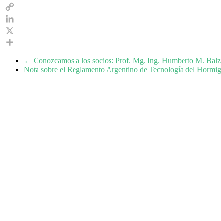
WhatsApp
Copy
Link
LinkedIn
X
Share
←
Conozcamos a los socios: Prof. Mg. Ing. Humberto M. Bal
Nota sobre el Reglamento Argentino de Tecnología del Hor