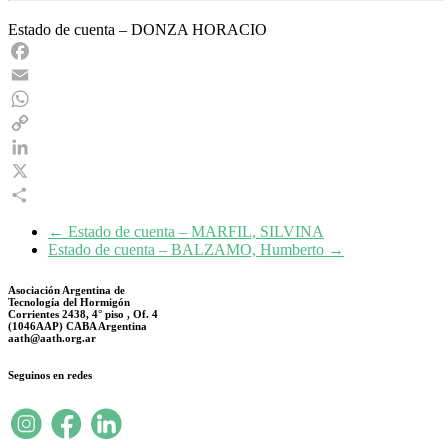
Estado de cuenta – DONZA HORACIO
Facebook
Email
WhatsApp
Copy
Link
LinkedIn
X
Share
←
Estado de cuenta – MARFIL, SILVINA
Estado de cuenta – BALZAMO, Humberto
→
Asociación Argentina de
Tecnología del Hormigón
Corrientes 2438, 4° piso , Of. 4
(1046AAP) CABA Argentina
aath@aath.org.ar
Seguinos en redes