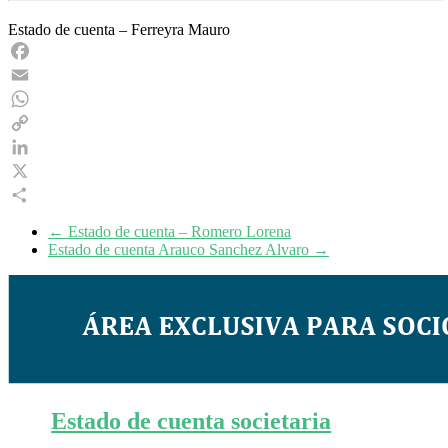
Estado de cuenta – Ferreyra Mauro
Facebook
Email
WhatsApp
Copy
Link
LinkedIn
X
Share
←
Estado de cuenta – Romero Lorena
Estado de cuenta Arauco Sanchez Alvaro
→
Estado de cuenta societaria