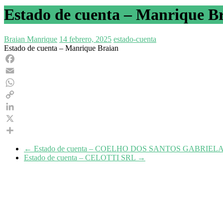
Estado de cuenta – Manrique B
Braian Manrique
14 febrero, 2025
estado-cuenta
Estado de cuenta – Manrique Braian
Facebook
Email
WhatsApp
Copy
Link
LinkedIn
X
Share
←
Estado de cuenta – COELHO DOS SANTOS GABRIEL
Estado de cuenta – CELOTTI SRL
→