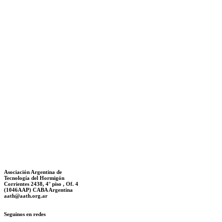
Asociación Argentina de
Tecnología del Hormigón
Corrientes 2438, 4° piso , Of. 4
(1046AAP) CABA Argentina
aath@aath.org.ar
Seguinos en redes