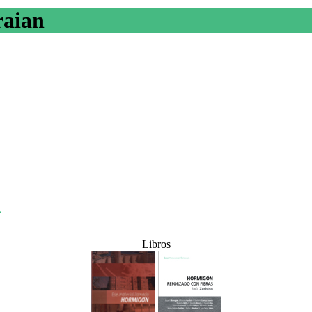
raian
A
Libros