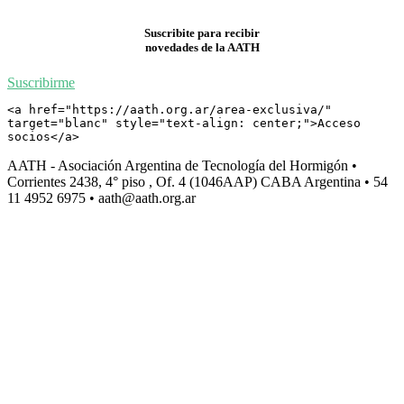
Suscribite para recibir
novedades de la AATH
Suscribirme
<a href="https://aath.org.ar/area-exclusiva/" 
target="blanc" style="text-align: center;">Acceso 
socios</a>
AATH - Asociación Argentina de Tecnología del Hormigón •
Corrientes 2438, 4° piso , Of. 4 (1046AAP) CABA Argentina • 54
11 4952 6975 • aath@aath.org.ar