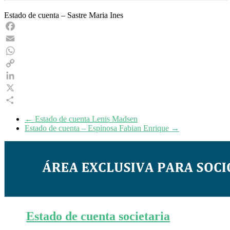
Estado de cuenta – Sastre Maria Ines
Facebook
Email
WhatsApp
Copy
Link
LinkedIn
X
Share
←
Estado de cuenta Lenis Madsen
Estado de cuenta – Espinosa Fabian Enrique
→
Estado de cuenta societaria