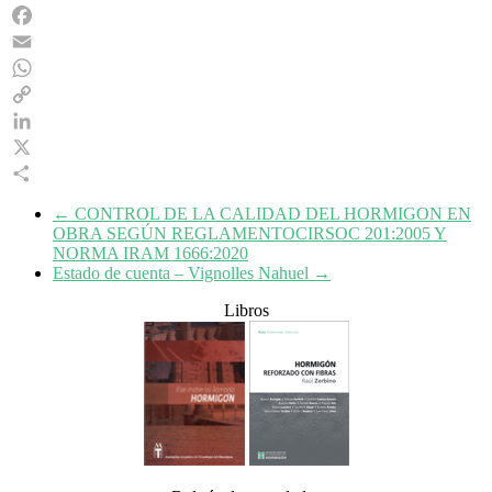
Facebook
Email
WhatsApp
Copy
Link
LinkedIn
X
Share
←
CONTROL DE LA CALIDAD DEL HORMIGON EN
OBRA SEGÚN REGLAMENTOCIRSOC 201:2005 Y
NORMA IRAM 1666:2020
Estado de cuenta – Vignolles Nahuel
→
Libros