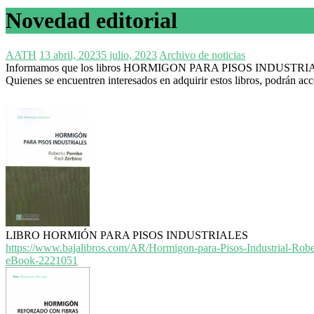
Novedad editorial
AATH
13 abril, 2023
5 julio, 2023
Archivo de noticias
Informamos que los libros HORMIGON PARA PISOS INDUSTRIA
Quienes se encuentren interesados en adquirir estos libros, podrán ac
LIBRO HORMIÓN PARA PISOS INDUSTRIALES
https://www.
bajalibros.com/AR/Hormigon-
para-Pisos-Industrial-Robe
eBook-
2221051