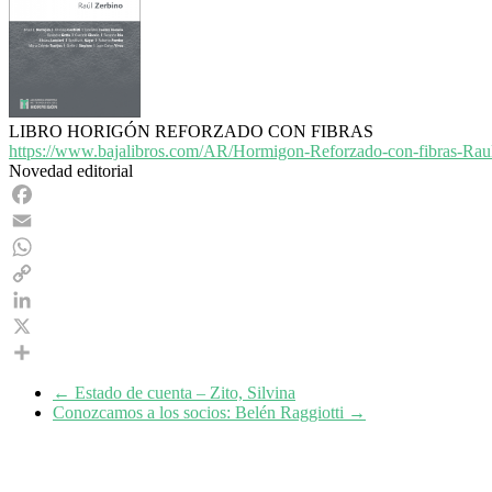
LIBRO HORIGÓN REFORZADO CON FIBRAS
https://www.bajalibros.
com/AR/Hormigon-Reforzado-con-
fibras-Ra
Novedad editorial
Facebook
Email
WhatsApp
Copy
Link
LinkedIn
X
Share
←
Estado de cuenta – Zito, Silvina
Conozcamos a los socios: Belén Raggiotti
→