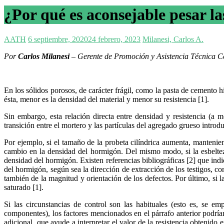
¿Por qué es aconsejable pesar la
AATH
6 septiembre, 2020
24 febrero, 2023
Milanesi, Carlos A.
Por
Carlos Milanesi
– Gerente de Promoción y Asistencia Técnica 
En los sólidos porosos, de carácter frágil, como la pasta de cemento h
ésta, menor es la densidad del material y menor su resistencia [1].
Sin embargo, esta relación directa entre densidad y resistencia (a 
transición entre el mortero y las partículas del agregado grueso introd
Por ejemplo, si el tamaño de la probeta cilíndrica aumenta, manteni
cambio en la densidad del hormigón. Del mismo modo, si la esbeltez
densidad del hormigón. Existen referencias bibliográficas [2] que indi
del hormigón, según sea la dirección de extracción de los testigos, co
también de la magnitud y orientación de los defectos. Por último, si
saturado [1].
Si las circunstancias de control son las habituales (esto es, se
componentes), los factores mencionados en el párrafo anterior podría
adicional, que ayude a interpretar el valor de la resistencia obtenid