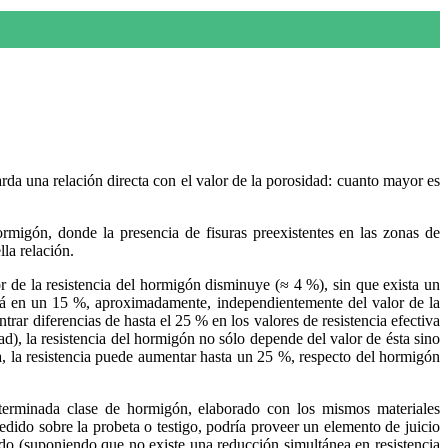
arda una relación directa con el valor de la porosidad: cuanto mayor es
ormigón, donde la presencia de fisuras preexistentes en las zonas de
la relación.
 de la resistencia del hormigón disminuye (≈ 4 %), sin que exista un
ará en un 15 %, aproximadamente, independientemente del valor de la
rar diferencias de hasta el 25 % en los valores de resistencia efectiva
ad), la resistencia del hormigón no sólo depende del valor de ésta sino
a, la resistencia puede aumentar hasta un 25 %, respecto del hormigón
eterminada clase de hormigón, elaborado con los mismos materiales
dido sobre la probeta o testigo, podría proveer un elemento de juicio
rado (suponiendo que no existe una reducción simultánea en resistencia