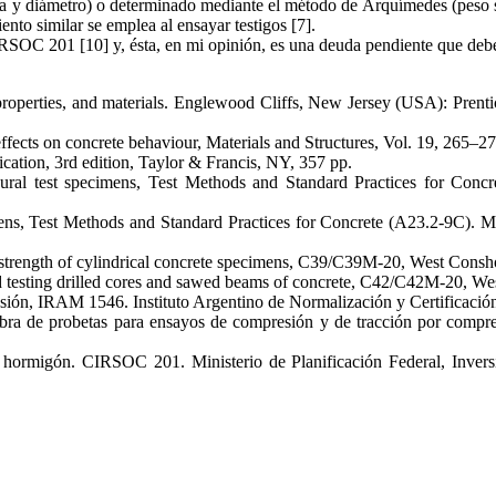
ltura y diámetro) o determinado mediante el método de Arquímedes (peso
nto similar se emplea al ensayar testigos [7].
IRSOC 201 [10] y, ésta, en mi opinión, es una deuda pendiente que debe
, properties, and materials. Englewood Cliffs, New Jersey (USA): Pre
effects on concrete behaviour, Materials and Structures, Vol. 19, 265–2
ication, 3rd edition, Taylor & Francis, NY, 357 pp.
ral test specimens, Test Methods and Standard Practices for Concr
mens, Test Methods and Standard Practices for Concrete (A23.2-9C). M
 strength of cylindrical concrete specimens, C39/C39M-20, West Cons
nd testing drilled cores and sawed beams of concrete, C42/C42M-20, W
n, IRAM 1546. Instituto Argentino de Normalización y Certificación
a de probetas para ensayos de compresión y de tracción por compre
ormigón. CIRSOC 201. Ministerio de Planificación Federal, Inversió