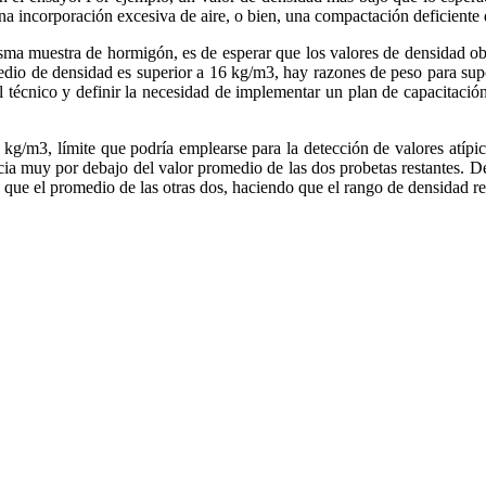
una incorporación excesiva de aire, o bien, una compactación deficiente
a muestra de hormigón, es de esperar que los valores de densidad obte
medio de densidad es superior a 16 kg/m3, hay razones de peso para su
del técnico y definir la necesidad de implementar un plan de capacitación
g/m3, límite que podría emplearse para la detección de valores atípico
ia muy por debajo del valor promedio de las dos probetas restantes. De
 que el promedio de las otras dos, haciendo que el rango de densidad re