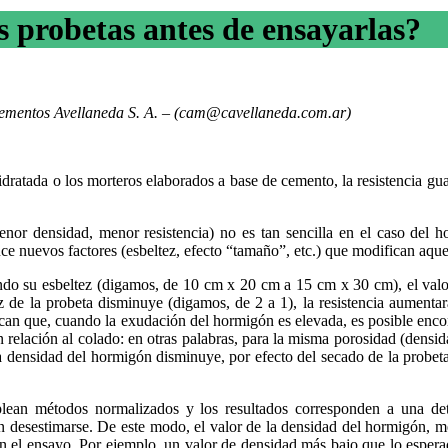
s probetas antes de ensayarlas?
Cementos Avellaneda S. A. – (cam@cavellaneda.com.ar)
idratada o los morteros elaborados a base de cemento, la resistencia gu
menor densidad, menor resistencia) no es tan sencilla en el caso del h
uce nuevos factores (esbeltez, efecto “tamaño”, etc.) que modifican aquel
endo su esbeltez (digamos, de 10 cm x 20 cm a 15 cm x 30 cm), el valor
 de la probeta disminuye (digamos, de 2 a 1), la resistencia aument
can que, cuando la exudación del hormigón es elevada, es posible encont
n relación al colado: en otras palabras, para la misma porosidad (densid
 la densidad del hormigón disminuye, por efecto del secado de la probet
 emplean métodos normalizados y los resultados corresponden a una d
n desestimarse. De este modo, el valor de la densidad del hormigón, me
o en el ensayo. Por ejemplo, un valor de densidad más bajo que lo espe