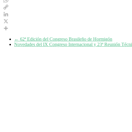
WhatsApp
Copy
Link
LinkedIn
X
Share
←
62ª Edición del Congreso Brasileño de Hormigón
Novedades del IX Congreso Internacional y 23ª Reunión Técn