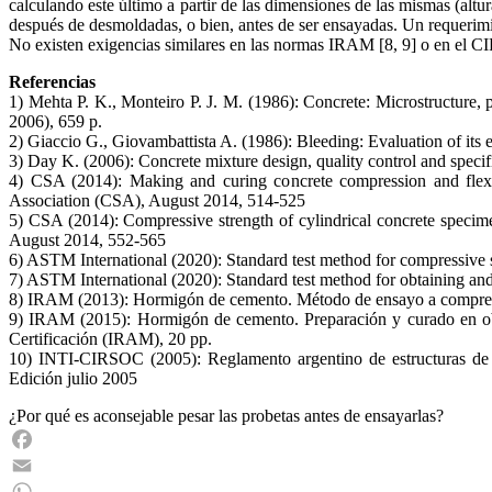
calculando este último a partir de las dimensiones de las mismas (a
después de desmoldadas, o bien, antes de ser ensayadas. Un requerimie
No existen exigencias similares en las normas IRAM [8, 9] o en el C
Referencias
1) Mehta P. K., Monteiro P. J. M. (1986): Concrete: Microstructure
2006), 659 p.
2) Giaccio G., Giovambattista A. (1986): Bleeding: Evaluation of its 
3) Day K. (2006): Concrete mixture design, quality control and specif
4) CSA (2014): Making and curing concrete compression and flexu
Association (CSA), August 2014, 514-525
5) CSA (2014): Compressive strength of cylindrical concrete speci
August 2014, 552-565
6) ASTM International (2020): Standard test method for compressive
7) ASTM International (2020): Standard test method for obtaining a
8) IRAM (2013): Hormigón de cemento. Método de ensayo a compresió
9) IRAM (2015): Hormigón de cemento. Preparación y curado en obr
Certificación (IRAM), 20 pp.
10) INTI-CIRSOC (2005): Reglamento argentino de estructuras de h
Edición julio 2005
¿Por qué es aconsejable pesar las probetas antes de ensayarlas?
Facebook
Email