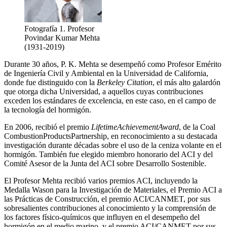
Fotografía 1. Profesor
Povindar Kumar Mehta
(1931-2019)
Durante 30 años, P. K. Mehta se desempeñó como Profesor Emérito
de Ingeniería Civil y Ambiental en la Universidad de California,
donde fue distinguido con la
Berkeley Citation
, el más alto galardón
que otorga dicha Universidad, a aquellos cuyas contribuciones
exceden los estándares de excelencia, en este caso, en el campo de
la tecnología del hormigón.
En 2006, recibió el premio
LifetimeAchievementAward
, de la Coal
CombustionProductsPartnership, en reconocimiento a su destacada
investigación durante décadas sobre el uso de la ceniza volante en el
hormigón. También fue elegido miembro honorario del ACI y del
Comité Asesor de la Junta del ACI sobre Desarrollo Sostenible.
El Profesor Mehta recibió varios premios ACI, incluyendo la
Medalla Wason para la Investigación de Materiales, el Premio ACI a
las Prácticas de Construcción, el premio ACI/CANMET, por sus
sobresalientes contribuciones al conocimiento y la comprensión de
los factores físico-químicos que influyen en el desempeño del
hormigón en el medio marino, y el premio ACI/CANMET por sus