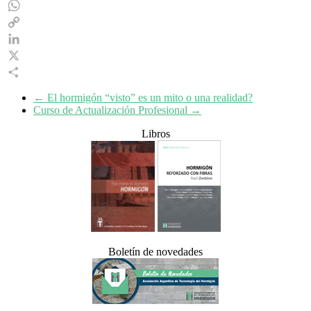
Email
WhatsApp
Copy
Link
LinkedIn
X
Share
←
El hormigón “visto” es un mito o una realidad?
Curso de Actualización Profesional
→
Libros
Boletín de novedades