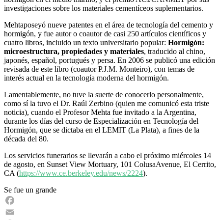
investigaciones sobre los materiales cementíceos suplementarios.
Mehtaposeyó nueve patentes en el área de tecnología del cemento y
hormigón, y fue autor o coautor de casi 250 artículos científicos y
cuatro libros, incluido un texto universitario popular:
Hormigón:
microestructura, propiedades y materiales
, traducido al chino,
japonés, español, portugués y persa. En 2006 se publicó una edición
revisada de este libro (coautor P.J.M. Monteiro), con temas de
interés actual en la tecnología moderna del hormigón.
Lamentablemente, no tuve la suerte de conocerlo personalmente,
como sí la tuvo el Dr. Raúl Zerbino (quien me comunicó esta triste
noticia), cuando el Profesor Mehta fue invitado a la Argentina,
durante los días del curso de Especialización en Tecnología del
Hormigón, que se dictaba en el LEMIT (La Plata), a fines de la
década del 80.
Los servicios funerarios se llevarán a cabo el próximo miércoles 14
de agosto, en Sunset View Mortuary, 101 ColusaAvenue, El Cerrito,
CA (
https://www.ce.berkeley.edu/news/2224
).
Se fue un grande
Facebook